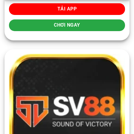
TẢI APP
CHƠI NGAY