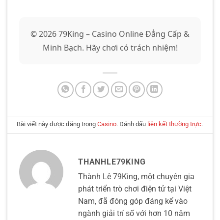
© 2026 79King – Casino Online Đẳng Cấp &
Minh Bạch. Hãy chơi có trách nhiệm!
Bài viết này được đăng trong
Casino
. Đánh dấu
liên kết thường trực
.
THANHLE79KING
Thành Lê 79King, một chuyên gia
phát triển trò chơi điện tử tại Việt
Nam, đã đóng góp đáng kể vào
ngành giải trí số với hơn 10 năm