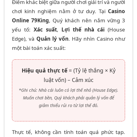
Điểm khác biệt giữa người chơi giải trí và người
chơi kinh nghiệm nằm ở tư duy. Tại
Casino
Online 79King
, Quý khách nên nắm vững 3
yếu tố:
Xác suất
,
Lợi thế nhà cái
(House
Edge), và
Quản lý vốn
. Hãy nhìn Casino như
một bài toán xác suất:
Hiệu quả thực tế
= (Tỷ lệ thắng × Kỷ
luật vốn) – Cảm xúc
*Ghi chú: Nhà cái luôn có lợi thế nhỏ (House Edge).
Muốn chơi bền, Quý khách phải quản lý vốn để
giảm thiểu rủi ro từ lợi thế đó.
Thực tế, không cần tính toán quá phức tạp.