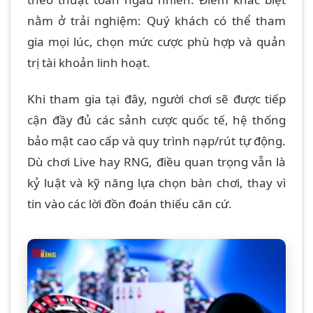
nằm ở trải nghiệm: Quý khách có thể tham
gia mọi lúc, chọn mức cược phù hợp và quản
trị tài khoản linh hoạt.
Khi tham gia tại đây, người chơi sẽ được tiếp
cận đầy đủ các sảnh cược quốc tế, hệ thống
bảo mật cao cấp và quy trình nạp/rút tự động.
Dù chơi Live hay RNG, điều quan trọng vẫn là
kỷ luật và kỹ năng lựa chọn bàn chơi, thay vì
tin vào các lời đồn đoán thiếu căn cứ.