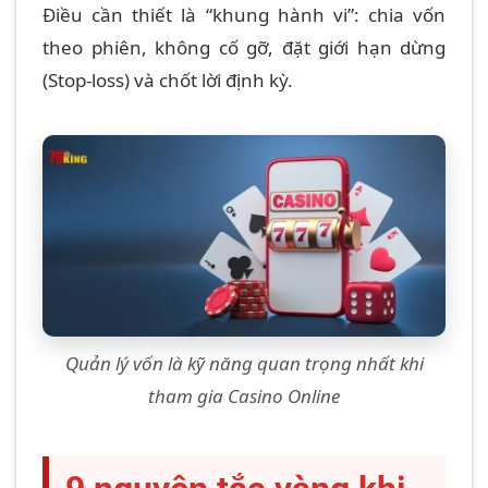
Điều cần thiết là “khung hành vi”: chia vốn
theo phiên, không cố gỡ, đặt giới hạn dừng
(Stop-loss) và chốt lời định kỳ.
Quản lý vốn là kỹ năng quan trọng nhất khi
tham gia Casino Online