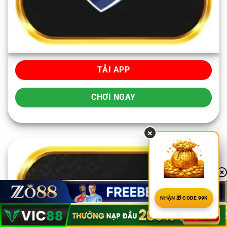
TẢI APP
CHƠI NGAY
×
NHẬN 🎁 CODE 99K