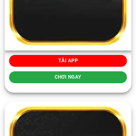
TẢI APP
CHƠI NGAY