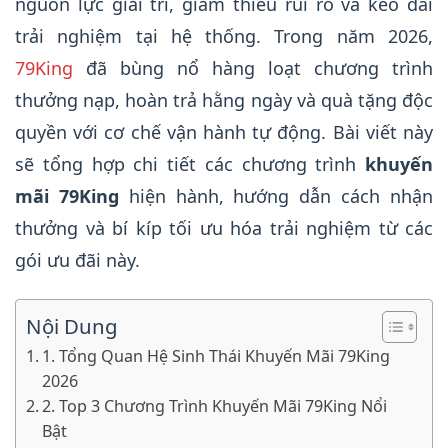
nguồn lực giải trí, giảm thiểu rủi ro và kéo dài
trải nghiệm tại hệ thống. Trong năm 2026,
79King
đã bùng nổ hàng loạt chương trình
thưởng nạp, hoàn trả hằng ngày và quà tặng độc
quyền với cơ chế vận hành tự động. Bài viết này
sẽ tổng hợp chi tiết các chương trình
khuyến
mãi 79King
hiện hành, hướng dẫn cách nhận
thưởng và bí kíp tối ưu hóa trải nghiệm từ các
gói ưu đãi này.
Nội Dung
1. Tổng Quan Hệ Sinh Thái Khuyến Mãi 79King
2026
2. Top 3 Chương Trình Khuyến Mãi 79King Nổi
Bật