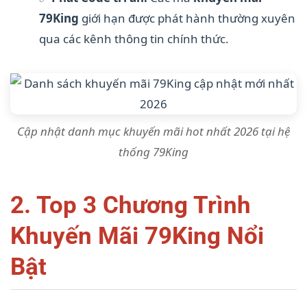
79King
giới hạn được phát hành thường xuyên
qua các kênh thông tin chính thức.
Cập nhật danh mục khuyến mãi hot nhất 2026 tại hệ
thống 79King
2. Top 3 Chương Trình
Khuyến Mãi 79King Nổi
Bật