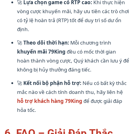
🚀
Lựa chọn game có RTP cao:
Khi thực hiện
vòng cược khuyến mãi, hãy ưu tiên các trò chơi
có tỷ lệ hoàn trả (RTP) tốt để duy trì số dư ổn
định.
🚀
Theo dõi thời hạn:
Mỗi chương trình
khuyến mãi 79King
đều có mốc thời gian
hoàn thành vòng cược, Quý khách cần lưu ý để
không bị hủy thưởng đáng tiếc.
🚀
Kết nối bộ phận hỗ trợ:
Nếu có bất kỳ thắc
mắc nào về cách tính doanh thu, hãy liên hệ
hỗ trợ khách hàng 79King
để được giải đáp
hỏa tốc.
6. FAQ – Giải Đáp Thắc