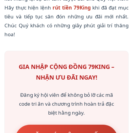
Hãy thực hiện lệnh
rút tiền 79King
khi đã đạt mục
tiêu và tiếp tục săn đón những ưu đãi mới nhất.
Chúc Quý khách có những giây phút giải trí thăng
hoa!
GIA NHẬP CỘNG ĐỒNG 79KING –
NHẬN ƯU ĐÃI NGAY!
Đăng ký hội viên để không bỏ lỡ các mã
code tri ân và chương trình hoàn trả đặc
biệt hằng ngày.