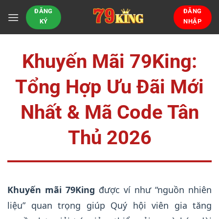
Bỏ
ĐĂNG
ĐĂNG
qua
KÝ
NHẬP
nội
dung
Khuyến Mãi 79King:
Tổng Hợp Ưu Đãi Mới
Nhất & Mã Code Tân
Thủ 2026
Khuyến mãi 79King
được ví như “nguồn nhiên
liệu” quan trọng giúp Quý hội viên gia tăng