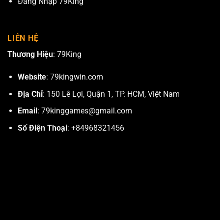
Đăng Nhập 79King
LIÊN HỆ
Thương Hiệu
: 79King
Website
:
79kingwin.com
Địa Chỉ
: 150 Lê Lợi, Quận 1, TP. HCM, Việt Nam
Email
:
79kinggames@gmail.com
Số Điện Thoại
: +84968321456