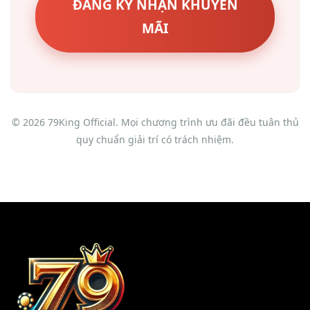
ĐĂNG KÝ NHẬN KHUYẾN
MÃI
© 2026 79King Official. Mọi chương trình ưu đãi đều tuân thủ
quy chuẩn giải trí có trách nhiệm.