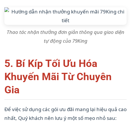
Thao tác nhận thưởng đơn giản thông qua giao diện
tự động của 79King
5. Bí Kíp Tối Ưu Hóa
Khuyến Mãi Từ Chuyên
Gia
Để việc sử dụng các gói ưu đãi mang lại hiệu quả cao
nhất, Quý khách nên lưu ý một số mẹo nhỏ sau: