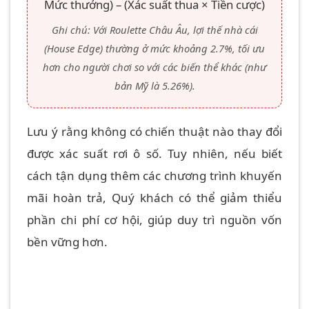
Mức thưởng) – (Xác suất thua × Tiền cược)
Ghi chú: Với Roulette Châu Âu, lợi thế nhà cái
(House Edge) thường ở mức khoảng 2.7%, tối ưu
hơn cho người chơi so với các biến thể khác (như
bản Mỹ là 5.26%).
Lưu ý rằng không có chiến thuật nào thay đổi
được xác suất rơi ô số. Tuy nhiên, nếu biết
cách tận dụng thêm các chương trình khuyến
mãi hoàn trả, Quý khách có thể giảm thiểu
phần chi phí cơ hội, giúp duy trì nguồn vốn
bền vững hơn.