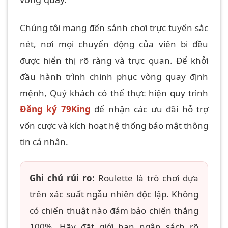
Chúng tôi mang đến sảnh chơi trực tuyến sắc
nét, nơi mọi chuyển động của viên bi đều
được hiển thị rõ ràng và trực quan. Để khởi
đầu hành trình chinh phục vòng quay định
mệnh, Quý khách có thể thực hiện quy trình
Đăng ký 79King
để nhận các ưu đãi hỗ trợ
vốn cược và kích hoạt hệ thống bảo mật thông
tin cá nhân.
Ghi chú rủi ro:
Roulette là trò chơi dựa
trên xác suất ngẫu nhiên độc lập. Không
có chiến thuật nào đảm bảo chiến thắng
100%. Hãy đặt giới hạn ngân sách rõ