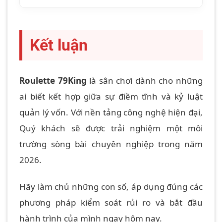
Kết luận
Roulette 79King
là sân chơi dành cho những
ai biết kết hợp giữa sự điềm tĩnh và kỷ luật
quản lý vốn. Với nền tảng công nghệ hiện đại,
Quý khách sẽ được trải nghiệm một môi
trường sòng bài chuyên nghiệp trong năm
2026.
Hãy làm chủ những con số, áp dụng đúng các
phương pháp kiểm soát rủi ro và bắt đầu
hành trình của mình ngay hôm nay.