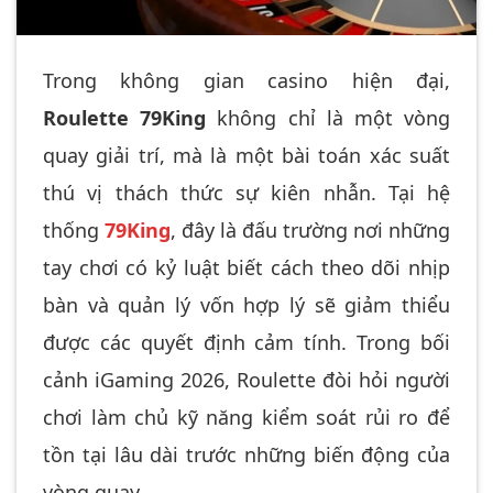
Trong không gian casino hiện đại,
Roulette 79King
không chỉ là một vòng
quay giải trí, mà là một bài toán xác suất
thú vị thách thức sự kiên nhẫn. Tại hệ
thống
79King
, đây là đấu trường nơi những
tay chơi có kỷ luật biết cách theo dõi nhịp
bàn và quản lý vốn hợp lý sẽ giảm thiểu
được các quyết định cảm tính. Trong bối
cảnh iGaming 2026, Roulette đòi hỏi người
chơi làm chủ kỹ năng kiểm soát rủi ro để
tồn tại lâu dài trước những biến động của
vòng quay.