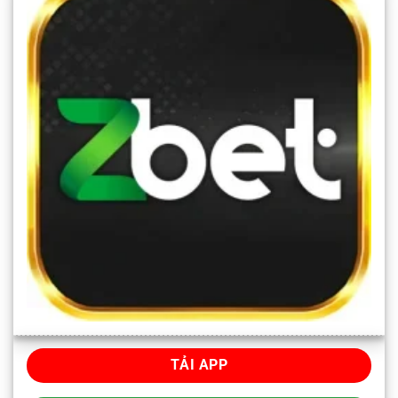
TẢI APP