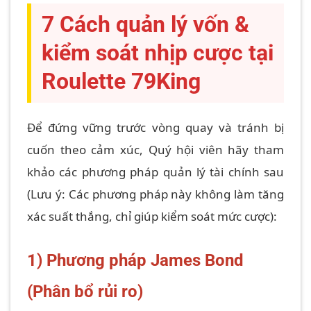
7 Cách quản lý vốn &
kiểm soát nhịp cược tại
Roulette 79King
Để đứng vững trước vòng quay và tránh bị
cuốn theo cảm xúc, Quý hội viên hãy tham
khảo các phương pháp quản lý tài chính sau
(Lưu ý: Các phương pháp này không làm tăng
xác suất thắng, chỉ giúp kiểm soát mức cược):
1) Phương pháp James Bond
(Phân bổ rủi ro)