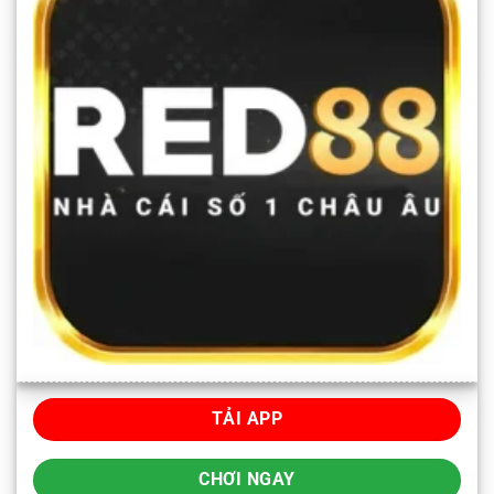
TẢI APP
CHƠI NGAY