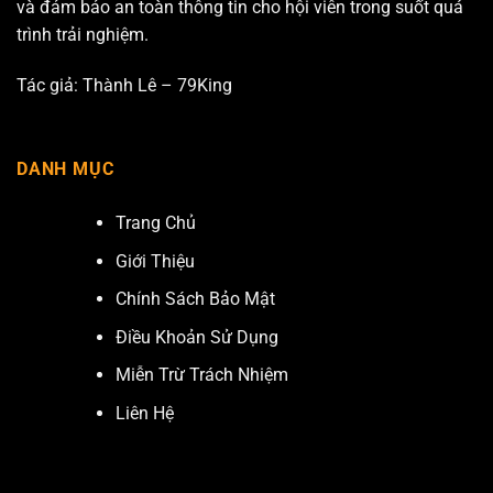
và đảm bảo an toàn thông tin cho hội viên trong suốt quá
trình trải nghiệm.
Tác giả:
Thành Lê – 79King
DANH MỤC
Trang Chủ
Giới Thiệu
Chính Sách Bảo Mật
Điều Khoản Sử Dụng
Miễn Trừ Trách Nhiệm
Liên Hệ