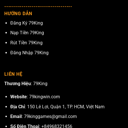
-----------------------------------
HƯỚNG DẪN
Đăng Ký 79King
Nạp Tiền 79King
Rút Tiền 79King
Đăng Nhập 79King
LIÊN HỆ
Thương Hiệu
: 79King
Website
:
79kingwin.com
Địa Chỉ
: 150 Lê Lợi, Quận 1, TP. HCM, Việt Nam
Email
:
79kinggames@gmail.com
Số Điện Thoại
: +84968321456