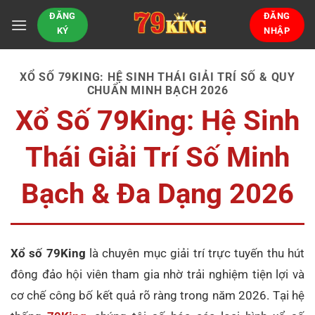
Bỏ
ĐĂNG
ĐĂNG
qua
KÝ
NHẬP
nội
dung
XỔ SỐ 79KING: HỆ SINH THÁI GIẢI TRÍ SỐ & QUY
CHUẨN MINH BẠCH 2026
Xổ Số 79King: Hệ Sinh
Thái Giải Trí Số Minh
Bạch & Đa Dạng 2026
Xổ số 79King
là chuyên mục giải trí trực tuyến thu hút
đông đảo hội viên tham gia nhờ trải nghiệm tiện lợi và
cơ chế công bố kết quả rõ ràng trong năm 2026. Tại hệ