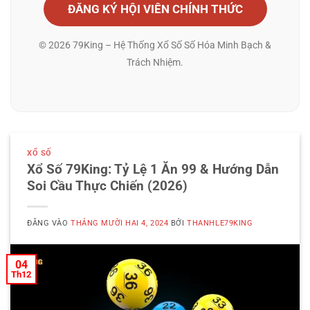
ĐĂNG KÝ HỘI VIÊN CHÍNH THỨC
© 2026 79King – Hệ Thống Xổ Số Số Hóa Minh Bạch &
Trách Nhiệm.
XỔ SỐ
Xổ Số 79King: Tỷ Lệ 1 Ăn 99 & Hướng Dẫn
Soi Cầu Thực Chiến (2026)
ĐĂNG VÀO
THÁNG MƯỜI HAI 4, 2024
BỞI
THANHLE79KING
04
Th12