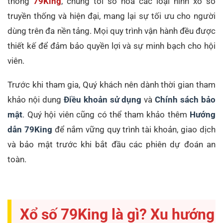
thống
79King
, chúng tôi số hóa các loại hình xổ số
truyền thống và hiện đại, mang lại sự tối ưu cho người
dùng trên đa nền tảng. Mọi quy trình vận hành đều được
thiết kế để đảm bảo quyền lợi và sự minh bạch cho hội
viên.
Trước khi tham gia, Quý khách nên dành thời gian tham
khảo nội dung
Điều khoản sử dụng
và
Chính sách bảo
mật
. Quý hội viên cũng có thể tham khảo thêm
Hướng
dẫn 79King
để nắm vững quy trình tài khoản, giao dịch
và bảo mật trước khi bắt đầu các phiên dự đoán an
toàn.
Xổ số 79King là gì? Xu hướng