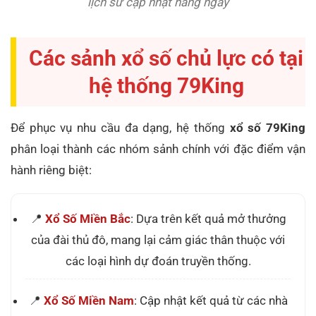
lịch sử cập nhật hằng ngày
Các sảnh xổ số chủ lực có tại
hệ thống 79King
Để phục vụ nhu cầu đa dạng, hệ thống
xổ số 79King
phân loại thành các nhóm sảnh chính với đặc điểm vận
hành riêng biệt:
📍
Xổ Số Miền Bắc
: Dựa trên kết quả mở thưởng
của đài thủ đô, mang lại cảm giác thân thuộc với
các loại hình dự đoán truyền thống.
📍
Xổ Số Miền Nam
: Cập nhật kết quả từ các nhà