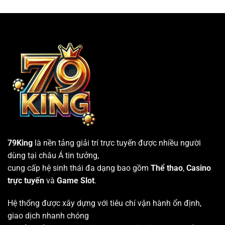
79King
là nền tảng giải trí trực tuyến được nhiều người
dùng tại châu Á tin tưởng,
cung cấp hệ sinh thái đa dạng bao gồm
Thể thao
,
Casino
trực tuyến
và
Game Slot
.
Hệ thống được xây dựng với tiêu chí vận hành ổn định,
giao dịch nhanh chóng