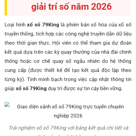
giải trí số năm 2026
Loại hình
xổ số 79King
là phiên bản số hóa của xổ số
truyền thống, tích hợp các công nghệ truyền dẫn dữ liệu
theo thời gian thực. Hội viên có thể tham gia dự đoán
kết quả dựa trên các kỳ quay thưởng của nhà đài chính
thống hoặc cơ chế quay số ngẫu nhiên do hệ thống
cung cấp (được thiết kế để tạo kết quả độc lập theo
từng kỳ). Tính minh bạch trong việc cập nhật thông tin
giúp
xổ số 79King
duy trì được sự tin cậy bền vững.
Trải nghiệm xổ số 79King với bảng kết quả chi tiết và