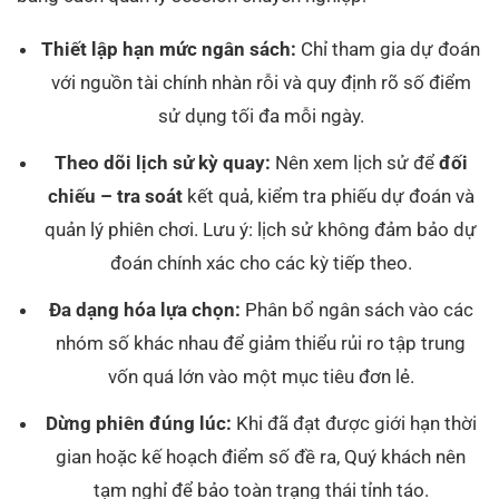
Thiết lập hạn mức ngân sách:
Chỉ tham gia dự đoán
với nguồn tài chính nhàn rỗi và quy định rõ số điểm
sử dụng tối đa mỗi ngày.
Theo dõi lịch sử kỳ quay:
Nên xem lịch sử để
đối
chiếu – tra soát
kết quả, kiểm tra phiếu dự đoán và
quản lý phiên chơi. Lưu ý: lịch sử không đảm bảo dự
đoán chính xác cho các kỳ tiếp theo.
Đa dạng hóa lựa chọn:
Phân bổ ngân sách vào các
nhóm số khác nhau để giảm thiểu rủi ro tập trung
vốn quá lớn vào một mục tiêu đơn lẻ.
Dừng phiên đúng lúc:
Khi đã đạt được giới hạn thời
gian hoặc kế hoạch điểm số đề ra, Quý khách nên
tạm nghỉ để bảo toàn trạng thái tỉnh táo.