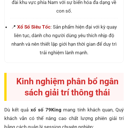
đài khu vực phía Nam với sự biến hóa đa dạng về
con số.
📍
Xổ Số Siêu Tốc
: Sản phẩm hiện đại với kỳ quay
liên tục, dành cho người dùng yêu thích nhịp độ
nhanh và nên thiết lập giới hạn thời gian để duy trì
trải nghiệm lành mạnh.
Kinh nghiệm phân bổ ngân
sách giải trí thông thái
Dù kết quả
xổ số 79King
mang tính khách quan, Quý
khách vẫn có thể nâng cao chất lượng phiên giải trí
bằng cách quản lý session chuyên nghiệp: