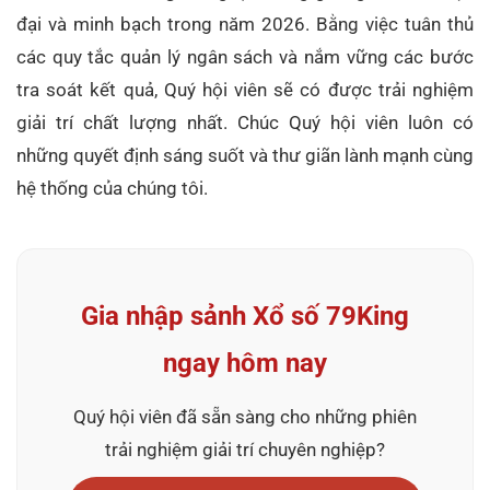
đại và minh bạch trong năm 2026. Bằng việc tuân thủ
các quy tắc quản lý ngân sách và nắm vững các bước
tra soát kết quả, Quý hội viên sẽ có được trải nghiệm
giải trí chất lượng nhất. Chúc Quý hội viên luôn có
những quyết định sáng suốt và thư giãn lành mạnh cùng
hệ thống của chúng tôi.
Gia nhập sảnh Xổ số 79King
ngay hôm nay
Quý hội viên đã sẵn sàng cho những phiên
trải nghiệm giải trí chuyên nghiệp?